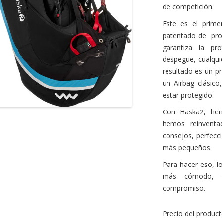
de competición.
Este es el prime
patentado de prot
garantiza la pr
ccesorios para paracaídas
despegue, cualquie
resultado es un pr
un Airbag clásico
estar protegido.
Con Haska2, he
hemos reinventa
consejos, perfecc
más pequeños.
Para hacer eso, l
más cómodo, co
compromiso.
Precio del product