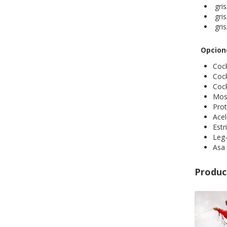
gris
gris
gris
Opcion
Coc
Cock
Cock
Mos
Prot
Acel
Estr
Leg
Asa 
Produc