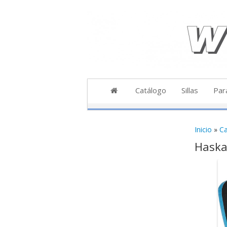
Catálogo
Sillas
Par
Sillas
P
Inicio
»
Ca
Inicia
Haska
Revers
L
Biplaz
Acceso