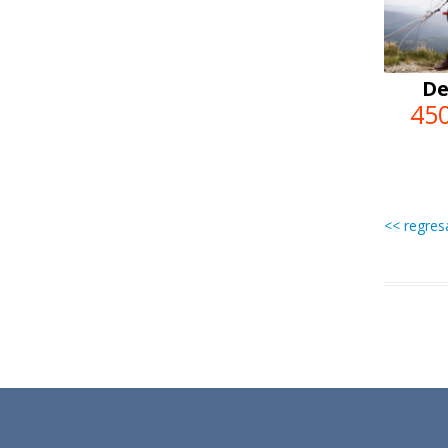
De
45
<< regres