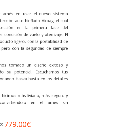
r arnés en usar el nuevo sistema
ección auto-hinflado Airbag. el cual
otección en la primera fase del
r condición de vuelo y aterrizaje. El
oducto ligero, con la portabilidad de
, pero con la seguridad de siempre
mos tomado un diseño exitoso y
do su potencial. Escuchamos tus
ionando Haska hasta en los detalles
o hicimos más liviano, más seguro y
nvirtiéndolo en el arnés sin
779.00€
o: