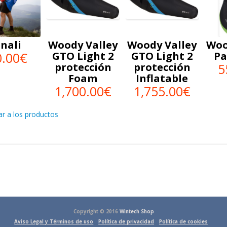
nali
Woody Valley
Woody Valley
Woo
0.00€
GTO Light 2
GTO Light 2
Pa
protección
protección
5
Foam
Inflatable
1,700.00€
1,755.00€
ar a los productos
Copyright © 2016
Wintech Shop
Aviso Legal y Términos de uso
Política de privacidad
Política de cookies