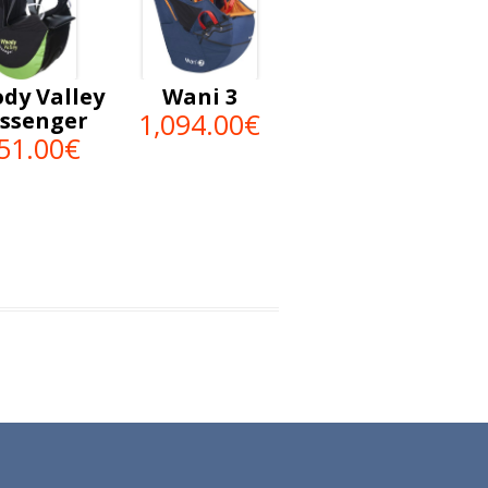
dy Valley
Wani 3
ssenger
1,094.00€
51.00€