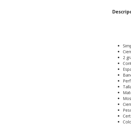
Descrip
Simp
Cier
2 gr
Cont
Espa
Band
Perf
Tall
Mate
Mos
Cier
Peso
Cert
Colo