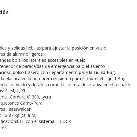
ción
les y solidas hebillas para ajustar la posición en vuelo
res de alumino ligeros.
andes bolsillos laterales accesibles en vuelo
enedor de paracaídas de emergencia bajo el asiento
cioso bolso trasero con departamento para la Liquid-Bag,
a elástica en la hombrera izquierda para el tubo del Liquid-Bag
ecto acabado y detalles como la costura decorativa en el respaldo
as: S, M, L, XL
rial: Cordura ® 300,Lycra
quetones Camp-Para
res Fisterwalder
 : 3,87 kg (talla M)
ificación:LTF con el sistema T-LOCK
res: