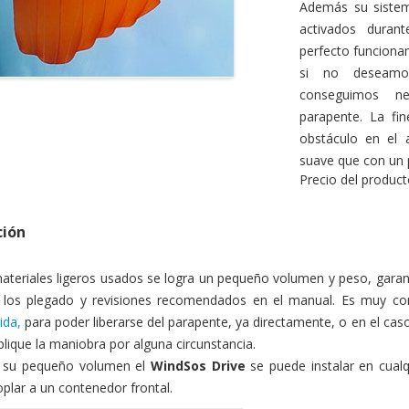
Además su sistem
activados duran
perfecto funcionam
si no deseamo
conseguimos ne
ccesorios para paracaídas
parapente. La fin
obstáculo en el 
suave que con un p
Precio del product
ción
ateriales ligeros usados se logra un pequeño volumen y peso, garant
 los plegado y revisiones recomendados en el manual. Es muy co
pida,
para poder liberarse del parapente, ya directamente, o en el cas
lique la maniobra por alguna circunstancia.
a su pequeño volumen el
WindSos Drive
se puede instalar en cualq
plar a un contenedor frontal.