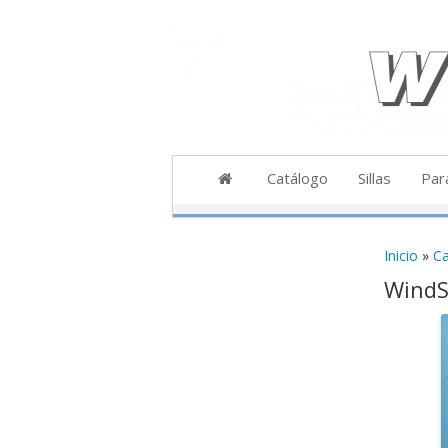
Catálogo
Sillas
Par
Sillas
P
Inicio
»
Ca
Inicia
WindS
Revers
L
Biplaz
Acceso