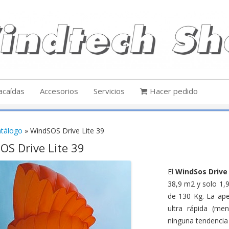
acaídas
Accesorios
Servicios
Hacer pedido
aracaídas
Sport
Accesorios
tálogo
»
WindSOS Drive Lite 39
De montaña
ción
OS Drive Lite 39
Alto rendimien
ibles
Electrónica
igeros
Normales
Competición
a
Accesorios paracaídas
hasta 85 kg
hasta 105 kg
El
WindSos Drive 
Accesorios para sillas
38,9 m2 y solo 1,
hasta 100 kg
hasta 120 kg
rios para sillas
de 130 Kg. La ape
hasta 115 kg
hasta 150 kg
ultra rápida (m
hasta 180 kg
hasta 220 kg
ninguna tendencia 