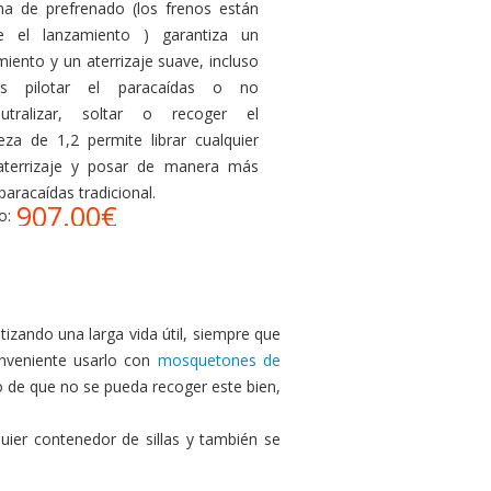
a de prefrenado (los frenos están
te el lanzamiento ) garantiza un
iento y un aterrizaje suave, incluso
s pilotar el paracaídas o no
utralizar, soltar o recoger el
eza de 1,2 permite librar cualquier
aterrizaje y posar de manera más
aracaídas tradicional.
907.00€
o:
izando una larga vida útil, siempre que
nveniente usarlo con
mosquetones de
o de que no se pueda recoger este bien,
uier contenedor de sillas y también se