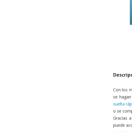
A
Descrip
Con los m
se hagan
suelta rá
o se comp
Gracias 
puede aco