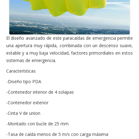
Hacer
kg
pedido
hasta
120
kg
hasta
150
kg
El diseño avanzado de este paracaídas de emergencia permite
una apertura muy rápida, combinada con un descenso suave,
hasta
220
estable y a muy baja velocidad, factores primordiales en estos
kg
sistemas de emergencia.
Dirigibles
Características
-Diseño tipo PDA
-Contenedor interior de 4 solapas
Accesorios
para
-Contenedor exterior
paracaídas
-Cinta V de union
-Montado con bucle de 25 mm
-Tasa de caída menos de 5 m/s con carga máxima